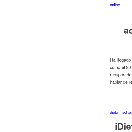
online
a
Ha llegado
como el 80
recuperado 
hablar de r
dieta medite
iDie