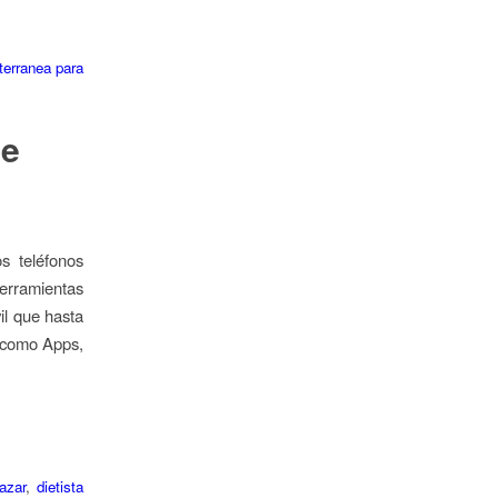
terranea para
de
s teléfonos
herramientas
il que hasta
s como Apps,
azar
,
dietista