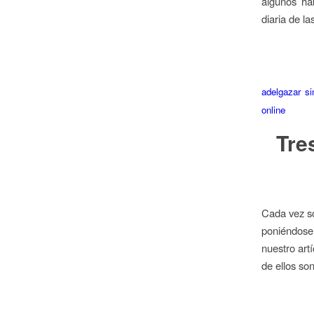
algunos háb
diaria de la
adelgazar s
online
Tre
Cada vez so
poniéndose
nuestro art
de ellos so