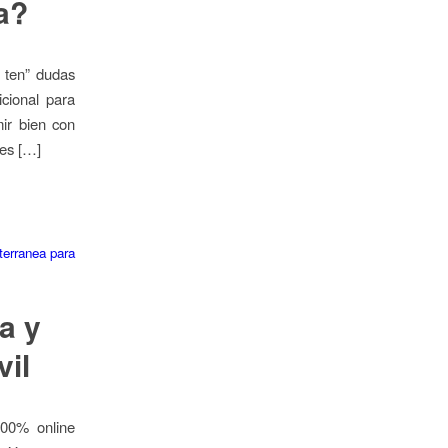
a?
 ten” dudas
cional para
mir bien con
 es […]
terranea para
a y
vil
100% online