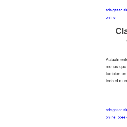
adelgazar s
online
Cl
Actualment
menos que 
también en 
todo el mun
adelgazar s
online
,
obesi