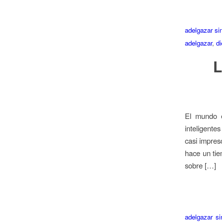
adelgazar si
adelgazar
,
di
L
El mundo e
inteligente
casi impres
hace un tie
sobre […]
adelgazar s