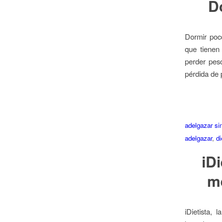
D
Dormir poc
que tienen
perder peso
pérdida de 
adelgazar si
adelgazar
,
di
iD
me
iDietista,