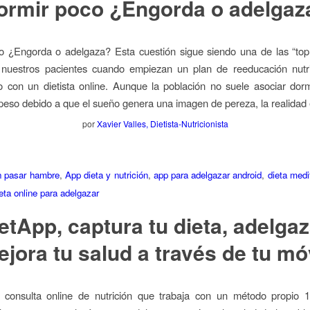
ormir poco ¿Engorda o adelgaz
o ¿Engorda o adelgaza? Esta cuestión sigue siendo una de las “top
 nuestros pacientes cuando empiezan un plan de reeducación nutri
 con un dietista online. Aunque la población no suele asociar dor
peso debido a que el sueño genera una imagen de pereza, la realidad
por
Xavier Valles, Dietista-Nutricionista
n pasar hambre
,
App dieta y nutrición
,
app para adelgazar android
,
dieta medi
eta online para adelgazar
ietApp, captura tu dieta, adelgaz
jora tu salud a través de tu mó
 la consulta online de nutrición que trabaja con un método propio 