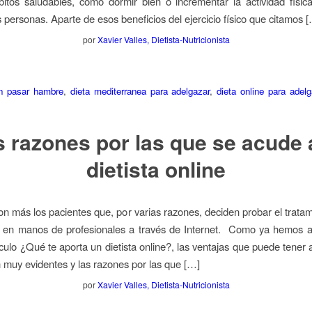
itos saludables, como dormir bien o incrementar la actividad físic
s personas. Aparte de esos beneficios del ejercicio físico que citamos 
por
Xavier Valles, Dietista-Nutricionista
in pasar hambre
,
dieta mediterranea para adelgazar
,
dieta online para adelg
s razones por las que se acude 
dietista online
n más los pacientes que, por varias razones, deciden probar el tratam
 en manos de profesionales a través de Internet. Como ya hemos a
ículo ¿Qué te aporta un dietista online?, las ventajas que puede tener 
n muy evidentes y las razones por las que […]
por
Xavier Valles, Dietista-Nutricionista