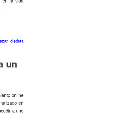
a en la vida
[…]
azar
,
dietista
a un
iento online
nalizado en
acudir a uno