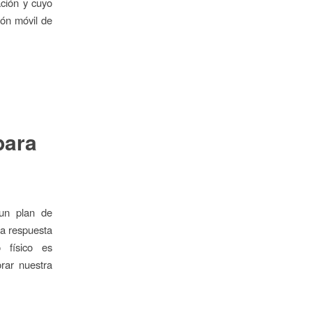
ación y cuyo
ión móvil de
para
 un plan de
 La respuesta
 físico es
rar nuestra