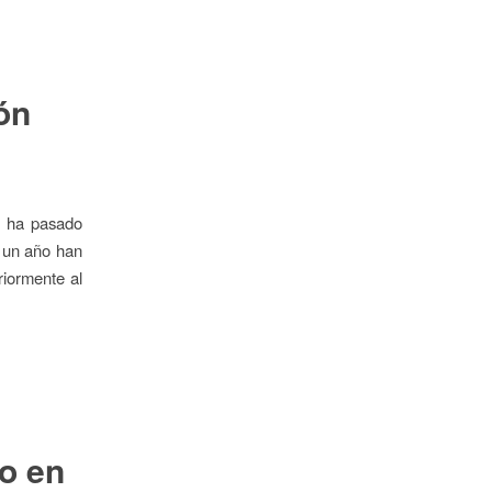
ón
e ha pasado
 un año han
riormente al
to en