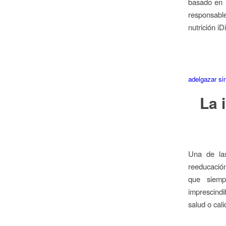
basado en l
responsable
nutrición i
adelgazar si
La 
Una de las
reeducación 
que siemp
imprescind
salud o cal