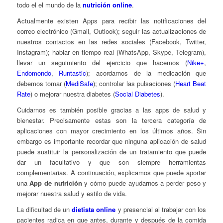
todo el el mundo de la
nutrición online
.
Actualmente existen Apps para recibir las notificaciones del
correo electrónico (Gmail, Outlook); seguir las actualizaciones de
nuestros contactos en las redes sociales (Facebook, Twitter,
Instagram); hablar en tiempo real (WhatsApp, Skype, Telegram),
llevar un seguimiento del ejercicio que hacemos (
Nike+
,
Endomondo
,
Runtastic
); acordarnos de la medicación que
debemos tomar (
MediSafe
); controlar las pulsaciones (
Heart Beat
Rate
) o mejorar nuestra diabetes (
Social Diabetes
).
Cuidarnos es también posible gracias a las apps de salud y
bienestar. Precisamente estas son la tercera categoría de
aplicaciones con mayor crecimiento en los últimos años. Sin
embargo es importante recordar que ninguna aplicación de salud
puede sustituir la personalización de un tratamiento que puede
dar un facultativo y que son siempre herramientas
complementarias. A continuación, explicamos que puede aportar
una
App de nutrición
y cómo puede ayudarnos a perder peso y
mejorar nuestra salud y estilo de vida.
La dificultad de un
dietista online
y presencial al trabajar con los
pacientes radica en que antes, durante y después de la comida