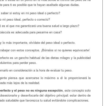
te para ti es posible que te hayan asaltado algunas dudas.
aber si estoy en mi peso ideal o perfecto?
 mi peso ideal, perfecto o correcto?
l es el que me garantizará
una buena salud a largo plazo?
 báscula es adecuada para pesarme en casa?
y lo más importante, olvídate del peso ideal o perfecto.
trabajar con estos conceptos. ¡Bórralos si no quieres equivocarte!
erfecto es un gancho habitual de las dietas milagro y la publicidad
udulentos para perder peso.
omarlo en consideración a la hora de evaluar tu peso.
nte piensa que acercarse lo máximo a él le proporcionará
la
 nada más lejos de la realidad.
perfecto y el peso no es ninguna excepción
, este concepto solo
obsesionarte y desenfocarte del objetivo principal: estar dentro de
ado saludable que favorezca tu salud evitándote complicaciones.