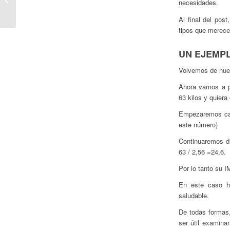
necesidades.
ansiedad
Al final del pos
tipos que merece
UN EJEMPL
Volvemos de nuev
Ahora vamos a p
63 kilos y quiera
Empezaremos cal
este número)
Continuaremos di
63 / 2,56 =24,6.
Por lo tanto su 
En este caso h
saludable.
De todas formas
ser útil examina