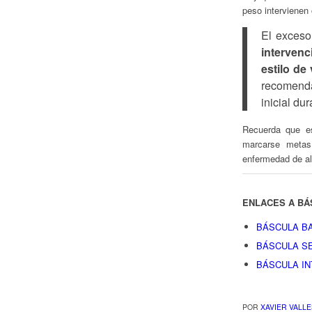
peso intervienen
El exceso
interven
estilo de
recomend
inicial d
Recuerda que es
marcarse metas
enfermedad de alt
ENLACES A BÁ
BÁSCULA B
BÁSCULA S
BÁSCULA I
POR
XAVIER VALLE