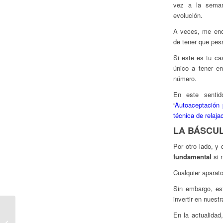
vez a la seman
evolución.
A veces, me enc
de tener que pes
Si este es tu c
único a tener e
número.
En este sentido
“
Autoaceptación 
técnica de relaja
LA BÁSCU
Por otro lado, y
fundamental
si 
Cualquier aparat
Sin embargo, es
invertir en nuest
Una relajación para
En la actualida
adelgazar y evitar la