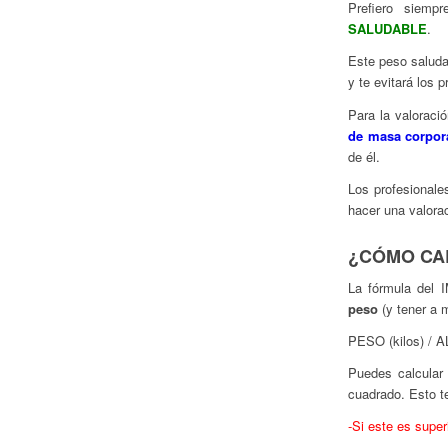
Prefiero siemp
SALUDABLE
.
Este peso saludab
y te evitará
los p
Para la valoració
de masa corpor
de él.
Los profesionale
hacer una valorac
¿CÓMO CAL
La fórmula del 
peso
(y tener a 
PESO (kilos) / 
Puedes calcular 
cuadrado. Esto t
-Si este es supe