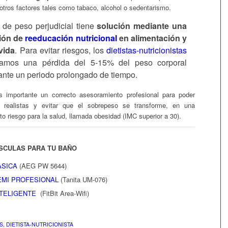
 otros factores tales como tabaco, alcohol o sedentarismo.
 de peso perjudicial tiene
solución mediante una
ción de
reeducación nutricional
en alimentación y
 vida
.
Para evitar riesgos, los
dietistas-nutricionistas
amos una pérdida del 5-15% del peso corporal
urante un periodo prolongado de tiempo.
 importante un correcto asesoramiento profesional para poder
 realistas y evitar que el sobrepeso se transforme, en una
o riesgo para la salud, llamada obesidad (IMC superior a 30).
SCULAS PARA TU BAÑO
ASICA
(AEG PW 5644)
EMI PROFESIONAL
(Tanita UM-076)
NTELIGENTE
(FitBit Area-Wifi)
S, DIETISTA-NUTRICIONISTA