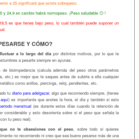
erior a 25 significará
que existe sobrepeso.
,5 y 24,9 en cambio habrá
normopeso. ¡Peso saludable 🙂 !
a 18,5 es que tienes bajo peso, lo cual también puede suponer un
lud.
PESARSE Y CÓMO?
luctuar a lo largo del día
por distintos motivos, por lo que te
ostumbres a pesarte siempre en ayunas.
s de bioimpedancia (calcula además del peso otros parámetros
, etc.) es mejor que te saques antes de subirte a ella cualquier
etálico como anillos, piercings, reloj, pendientes, etc.
ado tu
diario para adelgazar
, algo que recomiendo siempre, (tienes
n
aquí
) es importante que anotes la hora, el día y también si esto
periodo menstrual
(es durante estos días cuando la retención de
er considerable y esto desorienta sobre si el peso que señala la
 con tu peso real).
 que no te obsesiones con el peso
, sobre todo si quieres
lmente no recomiendo ni creo que sea bueno pesarse más de una