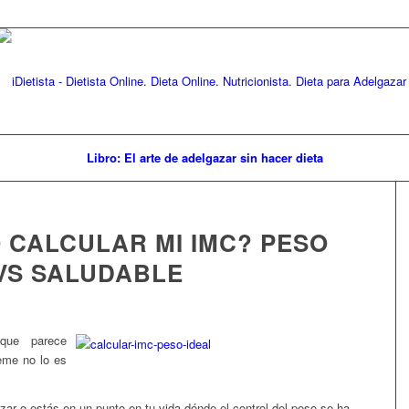
Libro: El arte de adelgazar sin hacer dieta
 CALCULAR MI IMC? PESO
 VS SALUDABLE
ue parece
eme no lo es
zar o estás en un punto en tu vida dónde el control del peso se ha