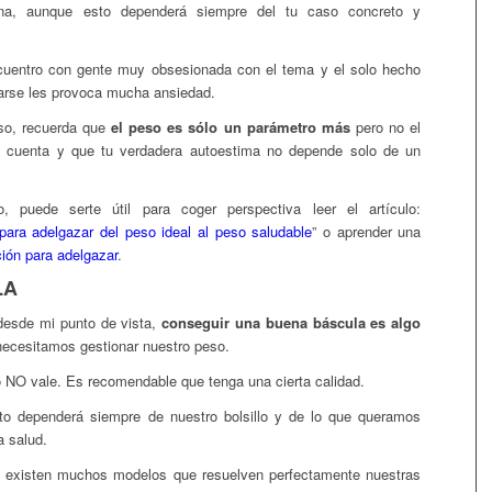
a, aunque esto dependerá
siempre del tu caso concreto y
uentro con gente muy obsesionada con el tema y el solo hecho
arse les provoca mucha ansiedad.
aso, recuerda que
el peso es sólo un parámetro más
pero no el
n cuenta y que tu verdadera autoestima no depende solo de un
, puede serte útil para coger perspectiva leer el artículo:
para adelgazar del peso ideal al peso saludable
” o aprender una
ción para adelgazar
.
LA
 desde mi punto de vista,
conseguir una buena báscula es algo
necesitamos gestionar nuestro peso.
o NO vale. Es recomendable que tenga una cierta calidad.
to dependerá
siempre de nuestro bolsillo y de lo que queramos
ra salud.
d, existen muchos modelos que resuelven perfectamente nuestras