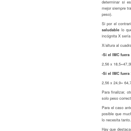
determinar si es
mejor siempre tr
peso).
Si por el contra
saludable
lo que
incógnita X sería
X/altura al cuad
-Si el IMC fuera 
2,56 x 18,5=47,3
-Si el IMC fuera
2,56 x 24,9= 64,
Para finalizar, 
solo peso correc
Para el caso ante
posible que muc
lo necesita tanto.
Hay que destaca