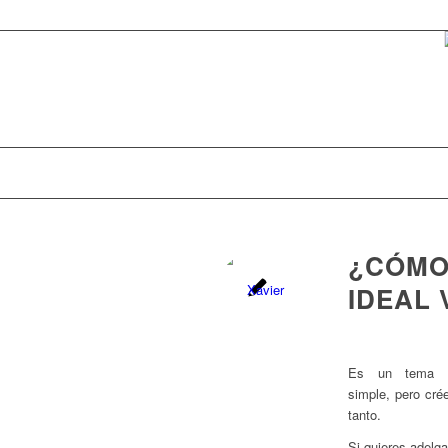
¿CÓMO
IDEAL
Es un tema q
simple, pero cré
tanto.
Si quieres adelga