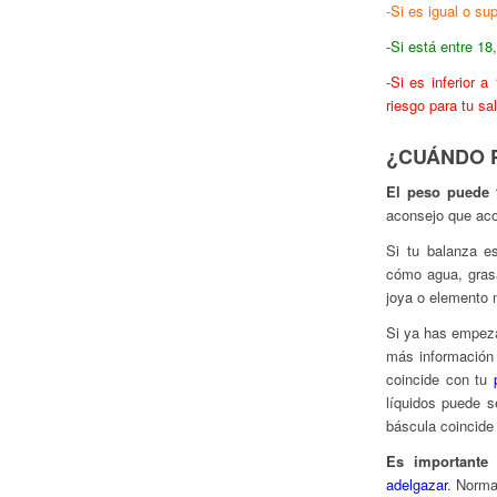
-Si es igual o sup
-Si está
entre 18
-Si es inferior 
riesgo para tu sa
¿CUÁNDO 
El peso puede f
aconsejo que ac
Si tu balanza e
cómo agua, grasa
joya o elemento m
Si ya has empez
más informació
coincide con tu
líquidos puede s
báscula coincide
Es importante
adelgazar
. Norma