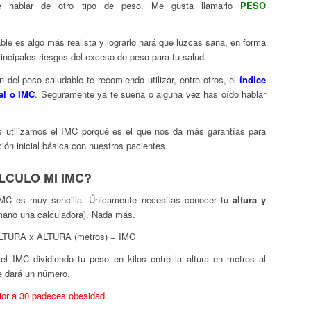
re hablar de otro tipo de peso. Me gusta llamarlo
PESO
le es algo más realista y lograrlo hará
que luzcas sana, en forma
rincipales riesgos del exceso de peso para tu salud.
n del peso saludable te recomiendo utilizar, entre otros, el
índice
al o IMC
. Seguramente ya te suena o alguna vez has oído hablar
s utilizamos el IMC porqué
es el que nos da más garantías para
ión inicial básica con nuestros pacientes.
CULO MI IMC?
IMC es muy sencilla. Únicamente necesitas conocer tu
altura y
mano una calculadora). Nada más.
ALTURA x ALTURA (metros) = IMC
el IMC dividiendo tu peso en kilos entre la altura en metros al
e dará
un número.
rior a 30 padeces obesidad.