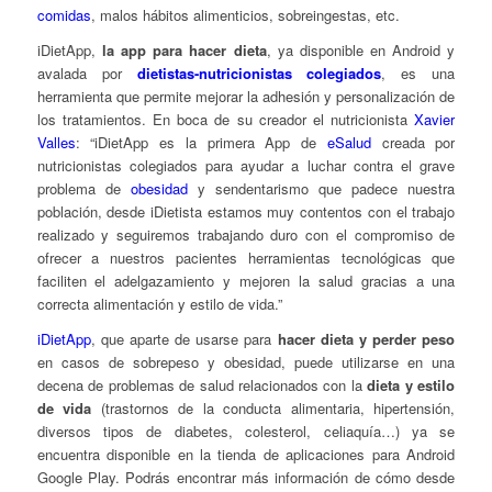
comidas
, malos hábitos alimenticios, sobreingestas, etc.
iDietApp,
la app para hacer dieta
,
ya disponible en Android y
avalada por
dietistas-nutricionistas colegiados
, es una
herramienta que permite mejorar la adhesión y personalización de
los tratamientos. En boca de su creador el nutricionista
Xavier
Valles
: “iDietApp es la primera App de
eSalud
creada por
nutricionistas colegiados para ayudar a luchar contra el grave
problema de
obesidad
y sendentarismo que padece nuestra
población, desde iDietista estamos muy contentos con el trabajo
realizado y seguiremos trabajando duro con el compromiso de
ofrecer a nuestros pacientes herramientas tecnológicas que
faciliten el adelgazamiento y mejoren la salud gracias a una
correcta alimentación y estilo de vida.”
iDietApp
, que aparte de usarse para
hacer dieta y perder peso
en casos de sobrepeso y obesidad, puede utilizarse en una
decena de problemas de salud relacionados con la
dieta y estilo
de vida
(trastornos de la conducta alimentaria, hipertensión,
diversos tipos de diabetes, colesterol, celiaquía…) ya se
encuentra disponible en la tienda de aplicaciones para Android
Google Play. Podrás encontrar más información de cómo desde