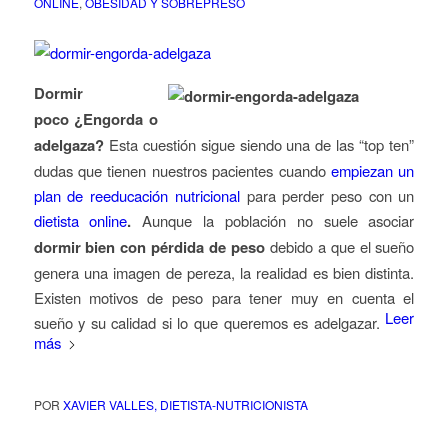
ONLINE
,
OBESIDAD Y SOBREPRESO
Dorm
ir
poco ¿Engorda o
adelgaza?
Esta cuesti
ó
n sigue siendo una de las
“
top ten
”
dudas que tienen nuestros pacientes cuando
empiezan un
plan de reeducaci
ó
n nutricional
para perder peso con un
dietista online
.
Aunque la poblaci
ó
n no suele asociar
dormir bien con p
é
rdida de peso
debido a que el sue
ñ
o
genera una imagen de pereza, la realidad es bien distinta.
Existen motivos de peso para tener muy en cuenta el
Leer
sue
ñ
o y su calidad si lo que queremos es adelgazar.
más
POR
XAVIER VALLES, DIETISTA-NUTRICIONISTA