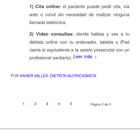
1) Cita online:
el paciente puede pedir cita, v
í
a
web o m
ó
vil sin necesidad de realizar ninguna
llamada telef
ó
nica.
2) Video consultas:
donde hablas y ves a tu
dietista online con tu ordenador, tableta o iPad
(seria el equivalente a la sesi
ó
n presencial con un
Leer más
profesional sanitario).
POR
XAVIER VALLES, DIETISTA-NUTRICIONISTA
1
2
4
5
3
Página 3 de 5